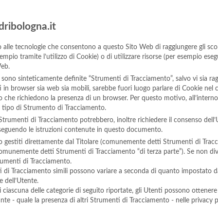
dribologna.it
lle tecnologie che consentono a questo Sito Web di raggiungere gli scopi 
sempio tramite l’utilizzo di Cookie) o di utilizzare risorse (per esempio ese
Web.
sono sinteticamente definite “Strumenti di Tracciamento”, salvo vi sia ragi
n browser sia web sia mobili, sarebbe fuori luogo parlare di Cookie nel con
 che richiedono la presenza di un browser. Per questo motivo, all’interno
e tipo di Strumento di Tracciamento.
 Strumenti di Tracciamento potrebbero, inoltre richiedere il consenso dell
seguendo le istruzioni contenute in questo documento.
 gestiti direttamente dal Titolare (comunemente detti Strumenti di Tracc
 (comunemente detti Strumenti di Tracciamento “di terza parte”). Se non di
trumenti di Tracciamento.
i di Tracciamento simili possono variare a seconda di quanto impostato dal
e dell’Utente.
i ciascuna delle categorie di seguito riportate, gli Utenti possono ottenere
te - quale la presenza di altri Strumenti di Tracciamento - nelle privacy poli