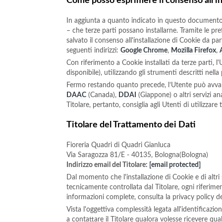
Come posso esprimere il consenso all'in
In aggiunta a quanto indicato in questo documento,
– che terze parti possano installarne. Tramite le pre
salvato il consenso all'installazione di Cookie da p
seguenti indirizzi:
Google Chrome
,
Mozilla Firefox
,
Con riferimento a Cookie installati da terze parti, l
disponibile), utilizzando gli strumenti descritti nell
Fermo restando quanto precede, l’Utente può avvale
DAAC
(Canada),
DDAI
(Giappone) o altri servizi an
Titolare, pertanto, consiglia agli Utenti di utilizzar
Titolare del Trattamento dei Dati
Fioreria Quadri di Quadri Gianluca
Via Saragozza 81/E - 40135, Bologna(Bologna)
Indirizzo email del Titolare:
[email protected]
Dal momento che l'installazione di Cookie e di altri 
tecnicamente controllata dal Titolare, ogni riferimen
informazioni complete, consulta la privacy policy de
Vista l'oggettiva complessità legata all'identificazi
a contattare il Titolare qualora volesse ricevere qua