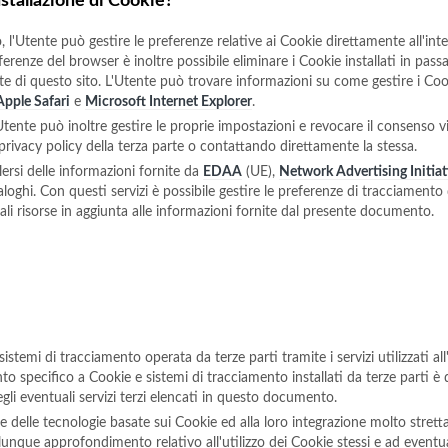
stallazione di Cookie?
 l'Utente può gestire le preferenze relative ai Cookie direttamente all'i
ferenze del browser è inoltre possibile eliminare i Cookie installati in pas
arte di questo sito. L'Utente può trovare informazioni su come gestire i Co
Apple Safari
e
Microsoft Internet Explorer
.
'Utente può inoltre gestire le proprie impostazioni e revocare il consenso vi
a privacy policy della terza parte o contattando direttamente la stessa.
rsi delle informazioni fornite da
EDAA
(UE),
Network Advertising Initiat
aloghi. Con questi servizi è possibile gestire le preferenze di tracciamento 
e tali risorse in aggiunta alle informazioni fornite dal presente documento.
sistemi di tracciamento operata da terze parti tramite i servizi utilizzati 
to specifico a Cookie e sistemi di tracciamento installati da terze parti è 
gli eventuali servizi terzi elencati in questo documento.
one delle tecnologie basate sui Cookie ed alla loro integrazione molto stret
lunque approfondimento relativo all'utilizzo dei Cookie stessi e ad eventual