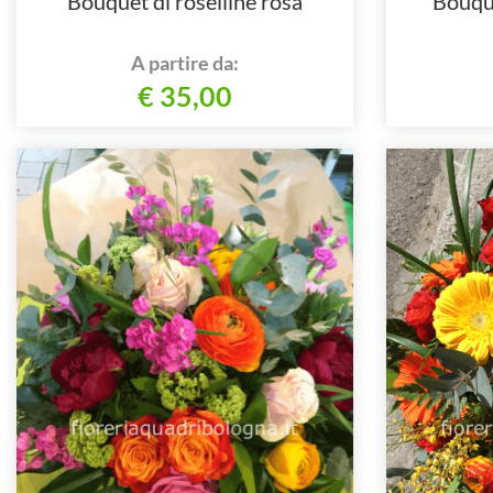
Bouquet di roselline rosa
Bouque
A partire da:
€ 35,00