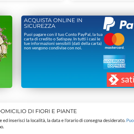
ACQUISTA ONLINE IN
SICUREZZA
Puoi pagare con il tuo Conto PayPal, la tua
carta di credito o Satispay. In tutti i casi le
tue informazioni sensibili (dati della carta)
non vengono condivise con noi.
MICILIO DI FIORI E PIANTE
dee ed inserisci la località, la data e l’orario di consegna desiderato.
Puo
o.