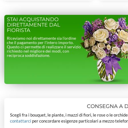
STAI ACQUISTANDO
DIRETTAMENTE DAL
FIORISTA
Riceviamo noi direttamente sia l’ordine
che il pagamento per l’intero importo.
Questo ci permette di realizzare il servizio
richiesto nel migliore dei modi, con
reciproca soddisfazione.
CONSEGNA A DO
Scegli fra i bouquet, le piante, i mazzi di fiori, le rose o le orchi
contattarci
per concordare esigenze particolari a mezzo telefon