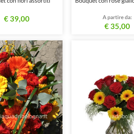
t con fiori assortiti
Bouquet con rose giallo
A partire da:
€ 39,00
€ 35,00