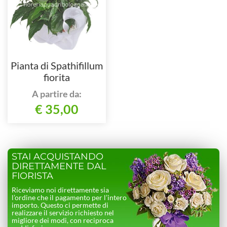
Pianta di Spathifillum
fiorita
A partire da:
€ 35,00
STAI ACQUISTANDO
DIRETTAMENTE DAL
FIORISTA
Riceviamo noi direttamente sia
l’ordine che il pagamento per l’intero
importo. Questo ci permette di
realizzare il servizio richiesto nel
migliore dei modi, con reciproca