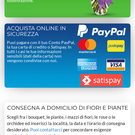
soddisfazione.
ACQUISTA ONLINE IN
SICUREZZA
Puoi pagare con il tuo Conto PayPal,
la tua carta di credito o Satispay. In
tutti i casi le tue informazioni
sensibili (dati della carta) non
vengono condivise con noi.
CONSEGNA A DOMICILIO DI FIORI E PIANTE
Scegli fra i bouquet, le piante, i mazzi di fiori, le rose o le
orchidee ed inserisci la località, la data e l’orario di consegna
desiderato.
Puoi contattarci
per concordare esigenze