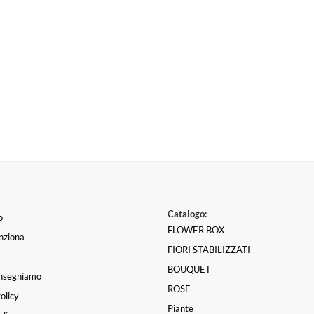
Catalogo:
o
FLOWER BOX
nziona
FIORI STABILIZZATI
BOUQUET
nsegniamo
ROSE
olicy
Piante