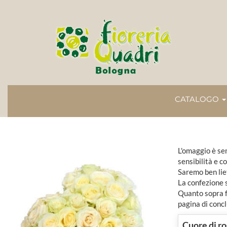
CATALOGO
L'omaggio è sem
sensibilità e c
Saremo ben lie
La confezione 
Quanto sopra fa
pagina di concl
Cuore di r