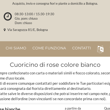
Acquisto, invio e consegna fiori e piante a domicilio a Bologna.
08:30-13:00 / 15:30-19:30
Gio. pom: chiuso
Dom: chiuso
Via Saragozza 81/E, Bologna
CHI SIAMO
COME FUNZIONA
CONTATTI
Cuoricino di rose colore bianco
pre confezionato con carta o materiali simili e fiocco colorato, seco
ome d'uso locale.
ti di essere comunque contattati per soddisfare le Tue particolari esi
sarà consegnata dal fiorista direttamente al destinatario.
tte salve le diverse disposizioni che potrai inserire nel campo note,
usione dell'ordine (non vincolanti se non concordate prima con noi).
ose bianche
a partire da
Quan