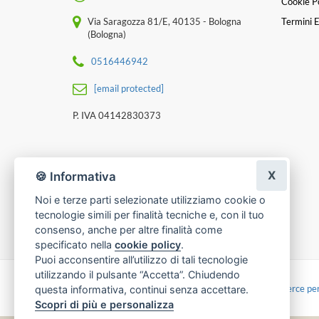
Cookie Po
Via Saragozza 81/E, 40135 - Bologna
Termini E
(Bologna)
0516446942
[email protected]
P. IVA 04142830373
X
🍪 Informativa
Noi e terze parti selezionate utilizziamo cookie o
tecnologie simili per finalità tecniche e, con il tuo
consenso, anche per altre finalità come
specificato nella
cookie policy
.
Puoi acconsentire all’utilizzo di tali tecnologie
utilizzando il pulsante “Accetta”. Chiudendo
Made with
by
Infoser.it
-
Realizzazione Siti ecommerce per
questa informativa, continui senza accettare.
Scopri di più e personalizza